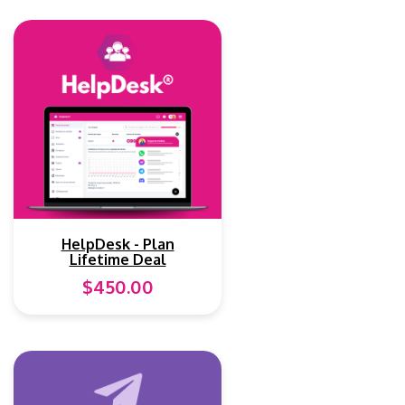
HelpDesk - Plan
Lifetime Deal
$450.00